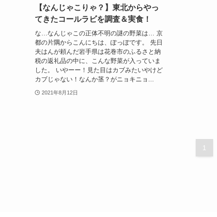
【なんじゃこりゃ？】東北からやっ
てきたコールラビを調査＆実食！
な…なんじゃこの正体不明の謎の野菜は… 京
都の片隅からこんにちは、ぽっぽです。 先日
夫はんが頼んだ岩手県は花巻市のふるさと納
税の返礼品の中に、こんな野菜が入っていま
した。 いやーー！見た目はカブみたいやけど
カブじゃない！なんか茎？がニョキニョ...
2021年8月12日
1