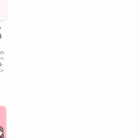
ク
語
都の
スペ
を
イン