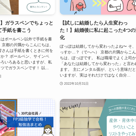
年】ガラスペンでちょっと
【試しに結婚したら人生変わっ
て手紙を書こう
た！】結婚後に私に起こった4つの
化
にはボールペン以外で手紙を書
 京都の片隅からこんにちは、
ぽっぽは結婚してから変わったよね〜 そ
皆さんは手紙を書くときに何を
っすか…？（でへへ） 京都の片隅からこ
か？ ボールペン、サインペ
ちは、ぽっぽです。 私は職場でよく上司
いろいろあると思いますが、私
「あなたは結婚してから変わった」と言わ
ツでガラスペンです！ 以...
ます。 主にメンタル面が、という意味だ
いますが、実はそれだけではなく自分...
日
2022年10月31日