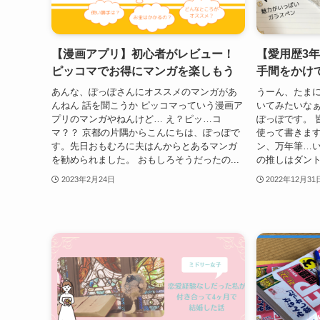
【漫画アプリ】初心者がレビュー！
【愛用歴3
ピッコマでお得にマンガを楽しもう
手間をかけ
あんな、ぽっぽさんにオススメのマンガがあ
うーん、たま
んねん 話を聞こうか ピッコマっていう漫画ア
いてみたいなぁ
プリのマンガやねんけど… え？ピッ…コ
ぽっぽです。 
マ？？ 京都の片隅からこんにちは、ぽっぽで
使って書きます
す。先日おもむろに夫はんからとあるマンガ
ン、万年筆…
を勧められました。 おもしろそうだったの...
の推しはダント
2023年2月24日
2022年12月31