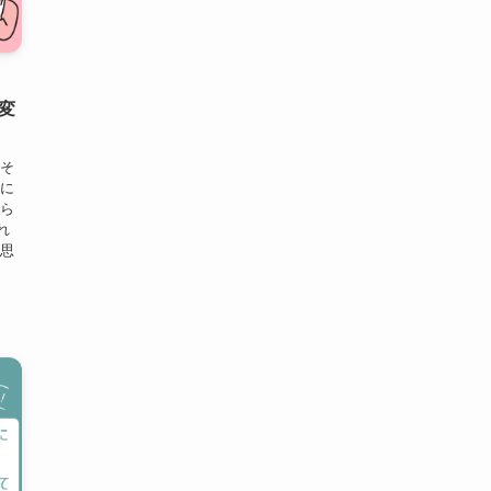
変
、そ
んに
から
れ
と思