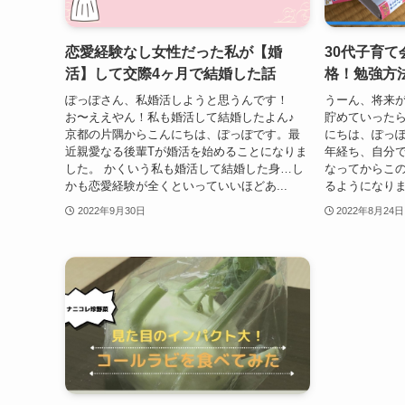
恋愛経験なし女性だった私が【婚
30代子育て
活】して交際4ヶ月で結婚した話
格！勉強方
ぽっぽさん、私婚活しようと思うんです！
うーん、将来
お〜ええやん！私も婚活して結婚したよん♪
貯めていったら
京都の片隅からこんにちは、ぽっぽです。最
にちは、ぽっぽ
近親愛なる後輩Tが婚活を始めることになりま
年経ち、自分
した。 かくいう私も婚活して結婚した身…し
なってからこ
かも恋愛経験が全くといっていいほどあ...
るようになりま
2022年9月30日
2022年8月24日