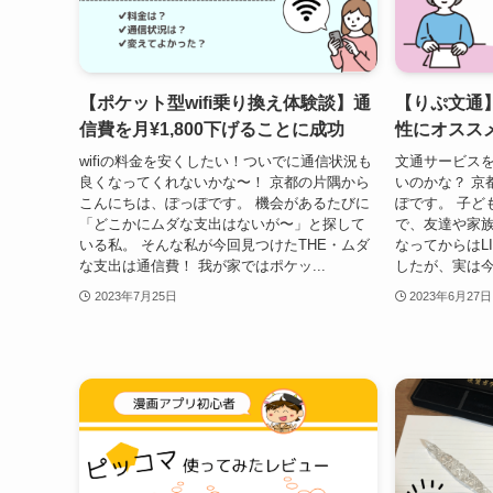
【ポケット型wifi乗り換え体験談】通
【りぷ文通
信費を月¥1,800下げることに成功
性にオスス
wifiの料金を安くしたい！ついでに通信状況も
文通サービス
良くなってくれないかな〜！ 京都の片隅から
いのかな？ 京
こんにちは、ぽっぽです。 機会があるたびに
ぽです。 子ど
「どこかにムダな支出はないが〜」と探して
で、友達や家
いる私。 そんな私が今回見つけたTHE・ムダ
なってからはL
な支出は通信費！ 我が家ではポケッ...
したが、実は今
2023年7月25日
2023年6月27日