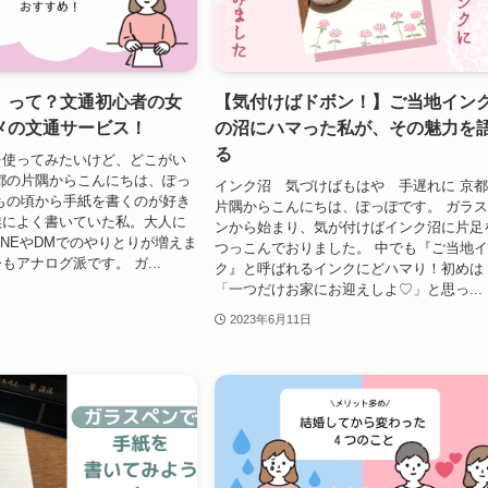
】って？文通初心者の女
【気付けばドボン！】ご当地イン
メの文通サービス！
の沼にハマった私が、その魅力を
る
を使ってみたいけど、どこがい
都の片隅からこんにちは、ぽっ
インク沼 気づけばもはや 手遅れに 京
もの頃から手紙を書くのが好き
片隅からこんにちは、ぽっぽです。 ガラ
族によく書いていた私。大人に
ンから始まり、気が付けばインク沼に片足
INEやDMでのやりとりが増えま
つっこんでおりました。 中でも『ご当地
もアナログ派です。 ガ...
ク』と呼ばれるインクにどハマり！初めは
「一つだけお家にお迎えしよ♡」と思っ...
2023年6月11日