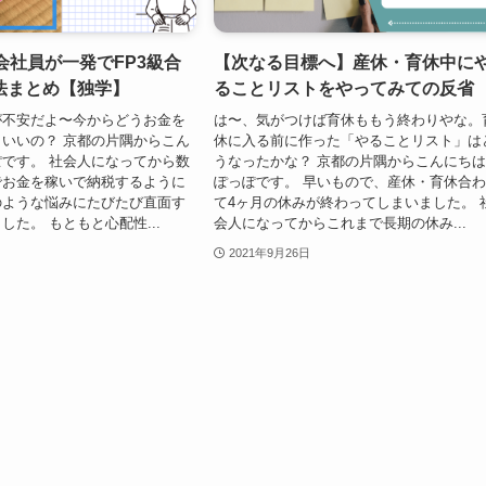
会社員が一発でFP3級合
【次なる目標へ】産休・育休中に
法まとめ【独学】
ることリストをやってみての反省
が不安だよ〜今からどうお金を
は〜、気がつけば育休ももう終わりやな。
いいの？ 京都の片隅からこん
休に入る前に作った「やることリスト」は
です。 社会人になってから数
うなったかな？ 京都の片隅からこんにち
でお金を稼いで納税するように
ぽっぽです。 早いもので、産休・育休合
のような悩みにたびたび直面す
て4ヶ月の休みが終わってしまいました。 
した。 もともと心配性...
会人になってからこれまで長期の休み...
2021年9月26日